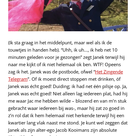
(Ik sta graag in het middelpunt, maar wel als ik de
touwtjes in handen heb). “Uhh, ik uh…, ik heb net 10
minuten geleden voor je gezongen” zegt Janek terwijl hij
naar me kijkt of ik niet helemaal ok ben. WTF! Opeens
zag ik het. Janek was de postbode, ofwel “
Het Zingende
Telegram
”. Of ik moest direct stoppen met drinken, óf
Janek was écht goed! Duiding; ik had net één pilsje op. Ja,
Janek was echt goed! Niet alleen lag iedereen plat, had hij
me waar Jac me hebben wilde – blozend en van m’n stuk
gebracht waar iedereen bij was-, maar hij zat zo goed in
z’n rol dat ik hem helemaal niet herkende terwijl hij een
kwartier lang vlak naast me stond. Je kunt wel zeggen dat
Janek als zijn alter-ego Jacob Kooimans zijn absolute