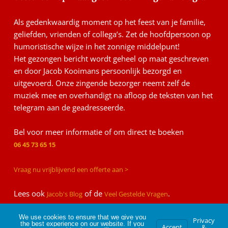
Als gedenkwaardig moment op het feest van je familie,
geliefden, vrienden of collega’s. Zet de hoofdpersoon op
humoristische wijze in het zonnige middelpunt!
Het gezongen bericht wordt geheel op maat geschreven
en door Jacob Kooimans persoonlijk bezorgd en
uitgevoerd. Onze zingende bezorger neemt zelf de
muziek mee en overhandigt na afloop de teksten van het
telegram aan de geadresseerde.
Bel voor meer informatie of om direct te boeken
06 45 73 65 15
Vraag nu vrijblijvend een offerte aan >
Lees ook
of de
.
Jacob's Blog
Veel Gestelde Vragen
We use cookies to ensure that we give you
Privacy
the best experience on our website. If you
Accept
&