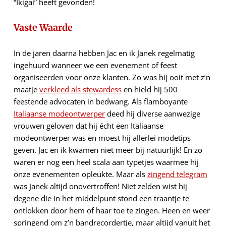
“Ikigai” heeft gevonden!
Vaste Waarde
In de jaren daarna hebben Jac en ik Janek regelmatig
ingehuurd wanneer we een evenement of feest
organiseerden voor onze klanten. Zo was hij ooit met z’n
maatje
verkleed als stewardess
en hield hij 500
feestende advocaten in bedwang. Als flamboyante
Italiaanse modeontwerper
deed hij diverse aanwezige
vrouwen geloven dat hij écht een Italiaanse
modeontwerper was en moest hij allerlei modetips
geven. Jac en ik kwamen niet meer bij natuurlijk! En zo
waren er nog een heel scala aan typetjes waarmee hij
onze evenementen opleukte. Maar als
zingend telegram
was Janek altijd onovertroffen! Niet zelden wist hij
degene die in het middelpunt stond een traantje te
ontlokken door hem of haar toe te zingen. Heen en weer
springend om z’n bandrecordertje, maar altijd vanuit het