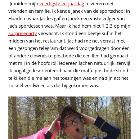
IJmuiden mijn
veertigste verjaardag
te vieren met
vrienden en familie. Ik kende Janek van de sportschool in
Haarlem waar Jac les gaf en Janek een vaste volger van
Jac’s sportlessen was. Maar ik had hem niet 1,2,3 op mijn
surpriseparty
verwacht. Ik stond een beetje suf in het
midden van het restaurant. Jac had me net verrast met
een gezongen telegram dat werd voorgedragen door één
of andere clowneske postbode die een lied had gemaakt
met mij in de hoofdrol. Iedereen lachen natuurlijk, terwijl
ik nogal gedesoriënteerd naar die maffe postbode stond
te kijken die me aan het toezingen was en na zijn act net
zo snel verdween als dat hij gekomen was.