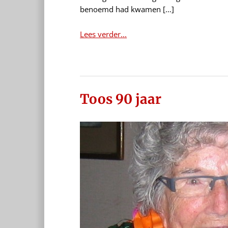
benoemd had kwamen […]
Lees verder...
Toos 90 jaar