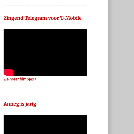
Zingend Telegram voor T-Mobile
Zie meer filmpjes >
Anneg is jarig