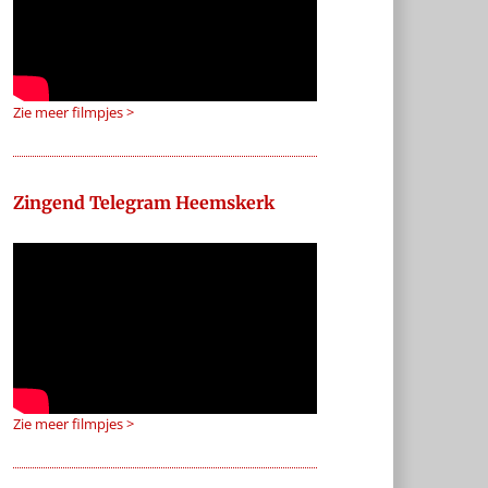
Zie meer filmpjes >
Zingend Telegram Heemskerk
Zie meer filmpjes >